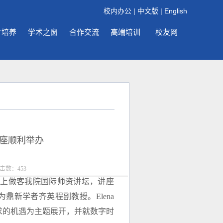
校内办公
|
中文版
|
English
才培养
学术之窗
合作交流
高端培训
校友网
讲座顺利举办
点击数：
453
r教授线上做客我院国际师资讲坛，讲座
鼎新学者齐英程副教授。Elena
寻求的机遇为主题展开，并就数字时