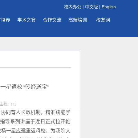
校内办公
|
中文版
|
English
才培养
学术之窗
合作交流
高端培训
校友网
一星返校“传经送宝”
点击数：
145
建协同育人长效机制，精准赋能学
业指导系列讲座于近日正式拉开帷
家杨一星应邀重返母校，为我院大