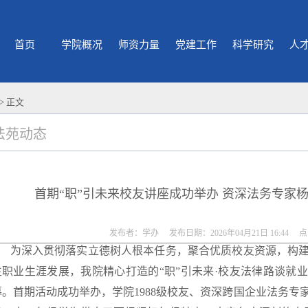
首页
学院概况
师资力量
党建工作
科学研究
人
> 正文
法苑动态
首期“职”引未来校友讲座成功举办 资深法务专家杨
发布者：学办 发布日期：2026年04月21日 16:44 
为深入贯彻落实立德树人根本任务，聚合优质校友资源，构
生职业生涯发展，我院精心打造的“职”引未来·校友法律路谈就
幕。首期活动成功举办，学院
1988
级校友、资深跨国企业法务专