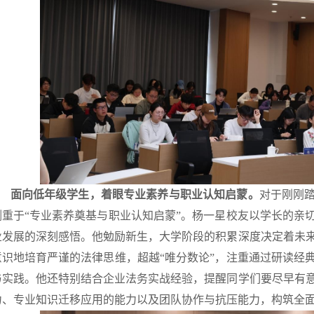
面向低年级学生，着眼专业素养与职业认知启蒙。
对于刚刚
侧重于“专业素养奠基与职业认知启蒙”。杨一星校友以学长的亲
业发展的深刻感悟。他勉励新生，大学阶段的积累深度决定着未
意识地培育严谨的法律思维，超越“唯分数论”，注重通过研读经
与实践。他还特别结合企业法务实战经验，提醒同学们要尽早有
力、专业知识迁移应用的能力以及团队协作与抗压能力，构筑全