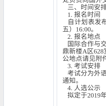
三、时间安
1
. 报名时间
自计划表发布
五）
16:00
。
2. 报名地点
国际合作与交
鼎新楼
A区6
公地点请见
附
3
. 考试安排
考试分为外语
通知。
4
. 人选公示
拟定于
2019