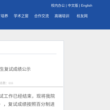
校内办公
|
中文版
|
English
才培养
学术之窗
合作交流
高端培训
校友网
究生复试成绩公示
点击数：
616
复试工作已经结束，现将我院
），复试成绩按照百分制进