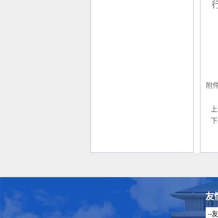
附
上
下
友