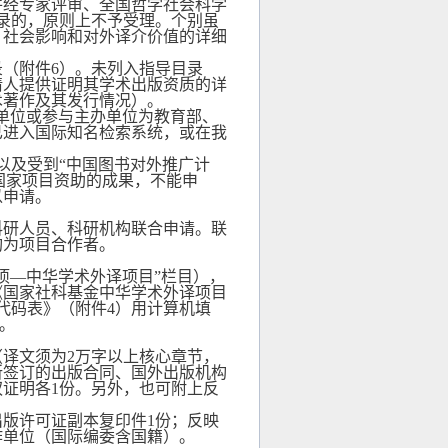
并经专家评审、全国哲学社会科学
录的，原则上不予受理。个别虽
、社会影响和对外译介价值的详细
录（附件
6
）。未列入指导目录
请人提供证明其学术出版资质的详
术著作及其发行情况）。
单位或参与主办单位为教育部、
已进入国际知名检索系统，或在我
以及受到“中国图书对外推广计
等国家项目资助的成果，不能申
以申请。
科研人员、科研机构联合申请。联
构为项目合作者。
项—中华学术外译项目”栏目），
《国家社科基金中华学术外译项目
代码表》（附件
4
）用计算机填
。
（译文须为
2
万字以上核心章节，
所签订的出版合同、国外出版机构
权证明各
1
份。另外，也可附上反
出版许可证副本复印件
1
份；反映
作单位（国际编委含国籍）。