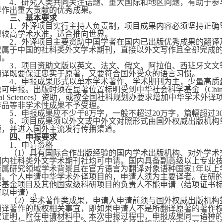
4
．研究人类共同关注话题、重大国际和地区问题，有助于参
界作出重大贡献的优秀成果。
三、基本要求
1
．外译项目实行主持人负责制，项目成果内容必须坚持正确
现较高学术水准，适合推向世界。
2
．外译项目主要资助中国学者在国内已出版优秀成果的翻译
权属于中国的社科类外文学术期刊，直接以外文写作且全部完成
助。
3
．项目资助文版以英文、法文、俄文、阿拉伯、西班牙文文
翻译既要保证忠实于原著，又要符合国外受众的语言习惯。
4
．申报成果形式以单本学术著作、学术期刊为主，少量高质
也可申报。出版时须在显著位置标明受到中华社会科学基金（
Chin
al Sciences
）资助，或按全国社科规划办要求增加中华学术外译
作品等非学术性成果不予受理。
5
．申报成果应不少于
8
万字，一般不超过
20
万字，篇幅超过
3
6
．项目成果须以外文或中外文对照形式由国外权威出版机构
版，并进入国外主流发行传播渠道。
四、申报要求
1
．申请资格
（
1
）具有国际合作出版经验的国内学术出版机构、对外学术
国内社科类外文学术期刊社均可申请。国内具备副高级以上专业
所属研究领域学术背景且在官方语言为翻译对象语种国家
1
年以上
请。个人申请中华学术外译项目的，申请人须为主要译者。在研
学基金项目及其他国家级科研项目的负责人不能申请（结项证书
可以申请）。
（
2
）学术著作类成果，申请人申请前须与国外权威出版机构
翻译著作的版权相关事宜，即如果申请人不是所翻译原著的著作
权证明，附在申请材料中。本次申报过程中，申报成果同一语种