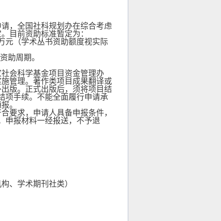
申请，全国社科规划办在综合考虑
定。目前资助标准暂定为：
万元（学术丛书资助额度视实际
资助周期。
家社会科学基金项目资金管理办
实施管理。著作类项目成果翻译或
外出版。正式出版后，须将项目结
结项手续。不能全面履行申请承
通报。
符合要求，申请人具备申报条件，
。申报材料一经报送，不予退
）
机构、学术期刊社类）