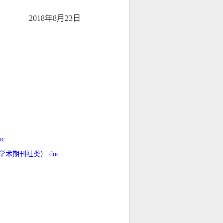
018
年
8
月
23
日
c
术期刊社类）.doc