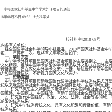
关于申报国家社科基金中华学术外译项目的通知
018年08月23日 09:52 社会科学处
校社科字
[2018]68
号
校内各有关单位：
经全国哲学社会科学领导小组批准，
2018
年国家社科基金中
申报，一年评审一次。现将有关事项公告如下：
一、项目宗旨
中华学术外译项目是国家社科基金项目的主要类别之一，主
华文化精髓、反映中国学术前沿的学术精品以外文形式在国外权
行传播渠道，旨在深化中外学术交流与对话，增进世界了解中国
响力和国际话语权，不断提升国家文化软实力。
二、资助范围
中华学术外译项目资助我国当代哲学社会科学优秀成果尤其
世纪以来我国哲学社会科学优秀成果的翻译出版。主要领域包括
1
．研究马克思主义特别是习近平新时代中国特色社会主义思
中国道路、中国模式、中国经验，有助于国际社会全面客观认识
2
．研究当代中国经济、政治、文化、法律、社会等各领域，
究前沿的优秀成果；
3
．研究中华优秀传统文化，具有文化积累和传播价值，有助
的优秀成果；