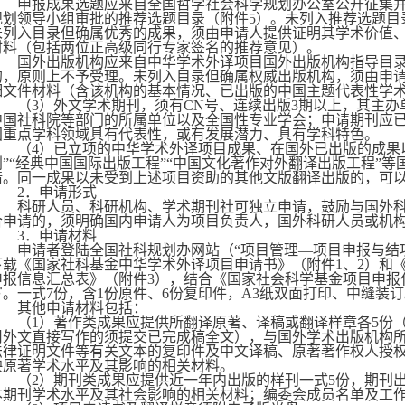
申报成果选题应来自全国哲学社会科学规划办公室公开征集
规划领导小组审批的推荐选题目录（附件
5
）。未列入推荐选题目
未列入目录但确属优秀的成果，须由申请人提供证明其学术价值
材料（包括两位正高级同行专家签名的推荐意见）。
国外出版机构应来自中华学术外译项目国外出版机构指导目
的，原则上不予受理。未列入目录但确属权威出版机构，须由申
细文件材料（含该机构的基本情况、已出版的中国主题代表性学
（
3
）外文学术期刊，须有
CN
号、连续出版
3
期以上，其主办
中国社科院等部门的所属单位以及全国性专业学会；申请期刊应
国重点学科领域具有代表性，或有发展潜力、具有学科特色。
（
4
）已立项的中华学术外译项目成果、在国外已出版的成果
划”“经典中国国际出版工程”“中国文化著作对外翻译出版工程”
请。同一成果以未受到上述项目资助的其他文版翻译出版的，可
2
．申请形式
科研人员、科研机构、学术期刊社可独立申请，鼓励与国外
合申请的，须明确国内申请人为项目负责人，国外科研人员或机
3
．申请材料
申请者登陆全国社科规划办网站（“项目管理—项目申报与结
下载《国家社科基金中华学术外译项目申请书》（附件
1
、
2
）和
申报信息汇总表》（附件
3
），结合《国家社会科学基金项目申报
写。一式
7
份，含
1
份原件、
6
份复印件，
A3
纸双面打印、中缝装订
其他申请材料包括：
（
1
）著作类成果应提供所翻译原著、译稿或翻译样章各
5
份
用外文直接写作的须提交已完成稿全文），与国外学术出版机构
法律证明文件等有关文本的复印件及中文译稿、原著著作权人授
映原著学术水平及其影响的相关材料。
（
2
）期刊类成果应提供近一年内出版的样刊一式
5
份，期刊
本期刊学术水平及其社会影响的相关材料；编委会成员名单及工