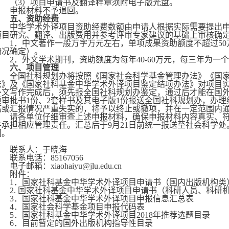
（
3
）项目申请书及翻译样章须附电子版光盘。
申报材料不予退回。
五、资助经费
中华学术外译项目资助经费数额由申请人根据实际需要提出
项目研究、翻译、出版费用并参考评审专家建议的基础上审核确
1
．中文著作一般万字万元左右，单项成果资助额度不超过
50
情况确定）。
2
．外文学术期刊，资助额度为每年
40-60
万元，每三年为一个
六、项目管理
全国社科规划办将按照《国家社会科学基金管理办法》《国
法》及《国家社科基金中华学术外译项目鉴定结项办法》对项目
外文写作完成后，须先报全国社科规划办鉴定，通过后才能在国
项审批书
1
份、
2
套样书及其电子版
1
份报送全国社科规划办，办理
诺或汇报情况严重失实的，将予以终止或撤项，并在一定范围内
请各单位仔细审查上述申报材料，确保申报材料内容真实、
并承担相应管理责任。汇总后于
9
月
21
日前统一报送至社会科学处
回。
联系人：于晓海
联系电话：
85167056
电子邮箱：
xiaohaiyu@jlu.edu.cn
附件：
1
．国家社科基金中华学术外译项目申请书（国内出版机构类
2.
国家社科基金中华学术外译项目申请书（科研人员、科研
3
．国家社科基金中华学术外译项目申报信息汇总表
4
．国家社会科学基金项目申报代码表
5
．国家社科基金中华学术外译项目
2018
年推荐选题目录
6
．目前暂定的国外出版机构指导性目录