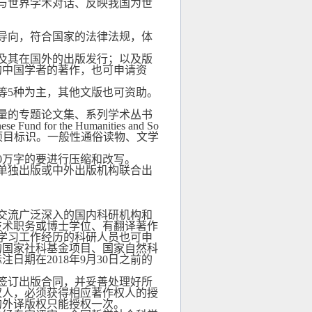
与世界学术对话、反映我国为世
导向，符合国家的法律法规，体
及其在国外的出版发行；以及版
的中国学者的著作，也可申请资
等
5
种为主，其他文版也可资助。
量的专题论文集、系列学术丛书
ese Fund for the Humanities and So
项目标识。一般性通俗读物、文学
0
万字的要进行压缩和改写。
单独出版或中外出版机构联合出
交流广泛深入的国内科研机构和
技术职务或博士学位、有翻译著作
学习工作经历的科研人员也可申
的国家社科基金项目、国家自然科
标注日期在
2018
年
9
月
30
日之前的
签订出版合同，并妥善处理好所
权人，必须获得相应著作权人的授
的外译版权只能授权一次。