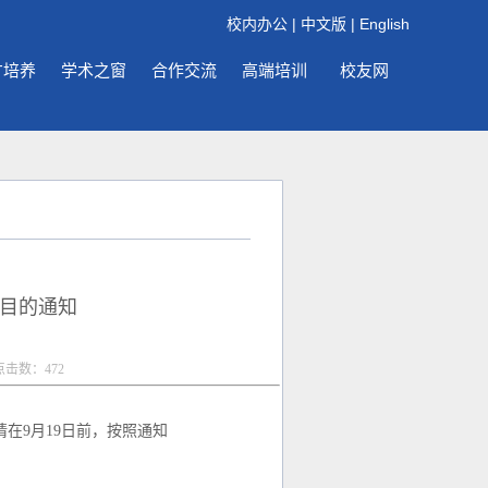
校内办公
|
中文版
|
English
才培养
学术之窗
合作交流
高端培训
校友网
目的通知
 点击数：
472
在9月19日前，按照通知