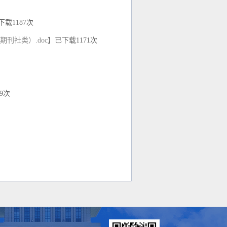
下载
1187
次
刊社类）.doc
】已下载
1171
次
9
次