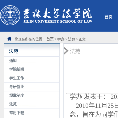
首页
您现在所在的位置：
首页
>
学办
>
法苑
> 正文
法苑
法苑
通知
学院新闻
学生工作
考研就业
学办 发表于： 2011
规章制度
法苑
2010年11月
常用下载
念，旨在为同学