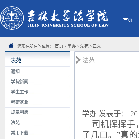
首页
您现在所在的位置：
首页
>
学办
>
法苑
> 正文
法苑
法苑
通知
学院新闻
学生工作
考研就业
学办 发表于： 2011
规章制度
司机挥挥手
法苑
了几口。”真
常用下载