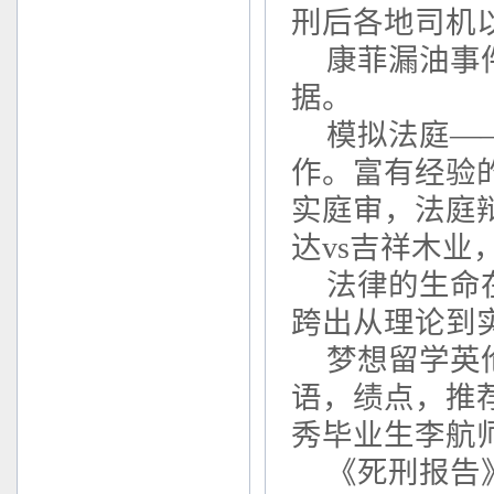
刑后各地司机
康菲漏油事
据。
模拟法庭—
作。富有经验
实庭审，法庭
达
vs
吉祥木业
法律的生命
跨出从理论到
梦想留学英
语，绩点，推
秀毕业生李航
《死刑报告