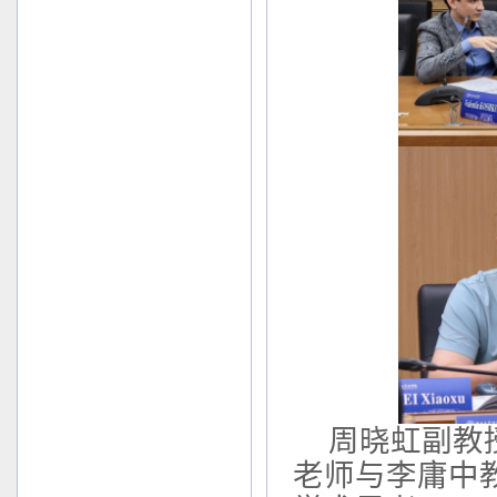
周晓虹副教
老师与李庸中