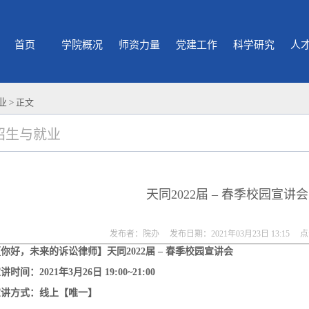
首页
学院概况
师资力量
党建工作
科学研究
人
业
> 正文
招生与就业
天同2022届 – 春季校园宣讲会
发布者：院办 发布日期：2021年03月23日 13:15 
【你好，未来的诉讼律师】天同
2
022
届
–
春季校园宣讲会
宣讲时间：
2
021
年
3月2
6
日
19
:
00
~
21
:
00
宣讲方式：线上【唯一】