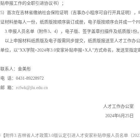
补贴申报工作的全职引进协议书）；
（5）首次在吉林省缴纳社会保险证明（吉事办小程序可自行开具证明），
佐证材料册每人一份，纸质版按顺序装订成册，电子版按顺序合并成一个P
3.申报人员名单（附件3、4），电子版、签字盖章扫描件及纸质版1份
以上申报材料纸质版及电子版需同步提交，纸质版报送至人才工作办公室
单位，以“XX学院+2024年3.0安家补贴申报+X人”方式命名，发送至指定
联系人：金美彤
 话：0431-89228972
邮 箱：
rcfwk@jlu.edu.cn
人才工作办公室
2024年6月25日
件【
附件3.吉林省人才政策3.0版认定引进人才安家补贴申报人员名单（2023年