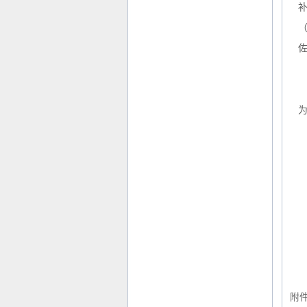
为
电
附