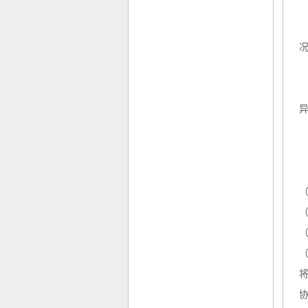
（
（
协