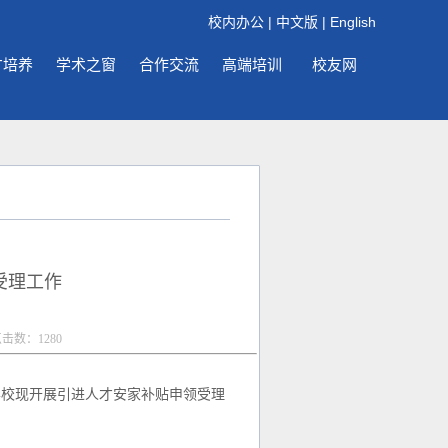
校内办公
|
中文版
|
English
才培养
学术之窗
合作交流
高端培训
校友网
受理工作
点击数：
1280
校现开展引进人才安家补贴申领受理