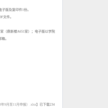
电子版及复印件1份。
DF文件。
。
（鼎新楼A651室）；电子版以学院
邮箱。
9月至11月申报）.xlsx
】已下载
234