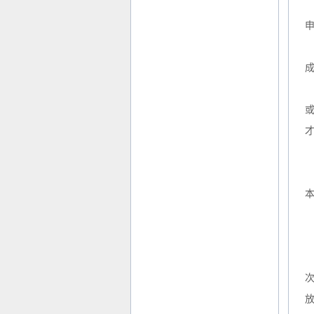
1
2
或
本
2