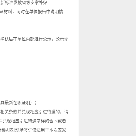
照新标准发放省级安家补贴
证材料，同时在单位报告中说明情
确认后在单位内部进行公示，公示无
开具最新在职证明）；
遇相关条款并兑现相应引进待遇的，请
并兑现相应引进待遇字样的合同或者
新楼A651现场签订仅适用于本次安家