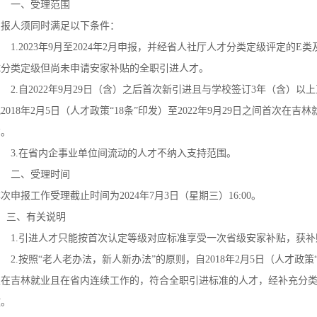
一、受理范围
申报人须同时满足以下条件：
.2023年9月至2024年2月申报，并经省人社厅人才分类定级评定的E类
成分类定级但尚未申请安家补贴的全职引进人才。
.自2022年9月29日（含）之后首次新引进且与学校签订3年（含）以
2018年2月5日（人才政策“18条”印发）至2022年9月29日之间首次
才。
3.在省内企事业单位间流动的人才不纳入支持范围。
二、受理时间
次申报工作受理截止时间为2024年7月3日（星期三）16:00。
三、有关说明
1.引进人才只能按首次认定等级对应标准享受一次省级安家补贴，获补
.按照“老人老办法，新人新办法”的原则，自2018年2月5日（人才政策“18
次在吉林就业且在省内连续工作的，符合全职引进标准的人才，经补充分类定
放。