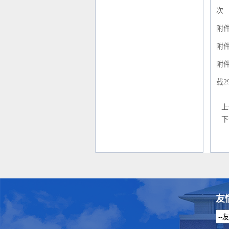
次
附
附
附
载
2
上
下
友