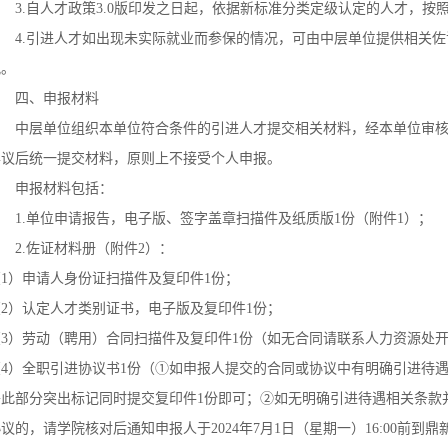
3.自人才政策3.0版印发之日起，依据新标准分类定级认定的人才，按
4.引进人才如出现未实际就业而参保的情况，可由中层单位提供相关佐
况。
四、申报材料
中层单位组织本单位符合条件的引进人才提交相关材料，经本单位审核
异议后统一提交材料，原则上不接受个人申报。
申报材料包括：
1.单位申请报告，电子版、签字盖章扫描件及纸质版1份（附件1）；
2.佐证材料册（附件2）：
1）申请人身份证扫描件及复印件1份；
2）认定人才类别证书，电子版及复印件1份；
（3）劳动（聘用）合同扫描件及复印件1份（如无合同请联系人力资源处
（4）全职引进协议书1份（①如申报人提交的合同或协议中有明确引进待
将此部分突出标记同时提交复印件1份即可；②如无明确引进待遇相关条款
议的，请学院核对后通知申报人于2024年7月1日（星期一）16:00前到鼎