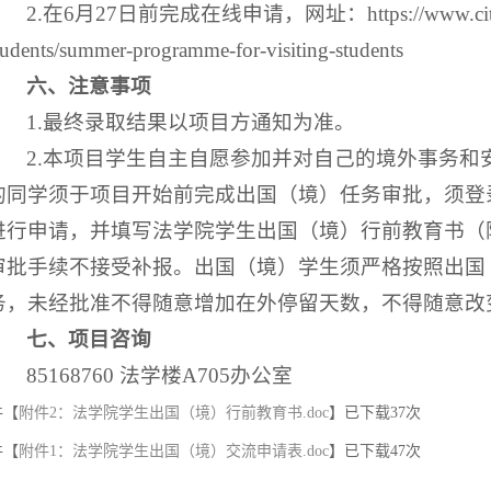
2.在6月27日前完成在线申请，网址：https://www.cityu.edu
tudents/summer-programme-for-visiting-students
六、注意事项
1.最终录取结果以项目方通知为准。
2.本项目学生自主自愿参加并对自己的境外事务和
的同学须于项目开始前完成出国（境）任务审批，须登录https://
进行申请，并填写法学院学生出国（境）行前教育书（
审批手续不接受补报。出国（境）学生须严格按照出国
务，未经批准不得随意增加在外停留天数，不得随意改
七、项目咨询
85168760 法学楼A705办公室
件【
附件2：法学院学生出国（境）行前教育书.doc
】已下载
37
次
件【
附件1：法学院学生出国（境）交流申请表.doc
】已下载
47
次