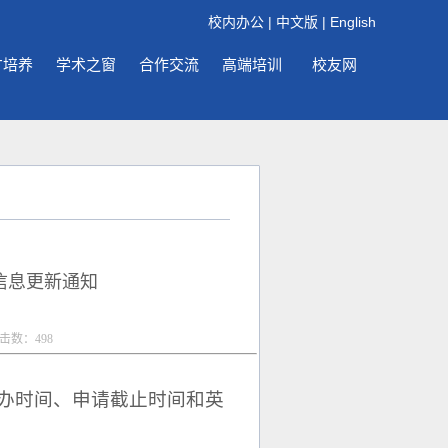
校内办公
|
中文版
|
English
才培养
学术之窗
合作交流
高端培训
校友网
信息更新通知
点击数：
498
举办时间、申请截止时间和英