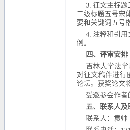
3. 征文主
二级标题五号宋
要和关键词五号
4. 注释和引
例。
四、
评审
安排
吉林大学法学
对征文稿件进行
论坛
。获奖论文
受邀
参会作者
五
、联系人及
联系人
：
袁帅