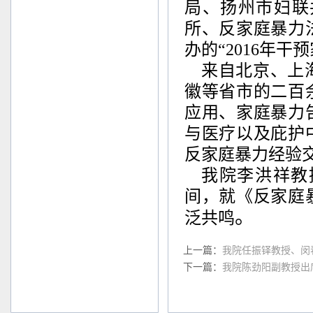
局、扬州市妇联
所、反家庭暴力
办
的“
2016
年干预
来自北京、上
徽等省市的二百
应用、家庭暴力
与医疗以及庇护
反家庭暴力经验
我院李洪祥教
间，
就
《反家庭
。
泛共
鸣
上一篇：
我院任振铎教授、闵
下一篇：
我院陈劲阳副教授出席