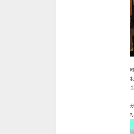
时
制
金
徐