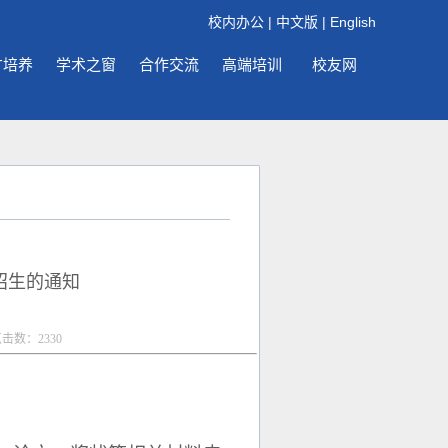
校内办公
|
中文版
|
English
才培养
学术之窗
合作交流
高端培训
校友网
招生的通知
点击数：
2330