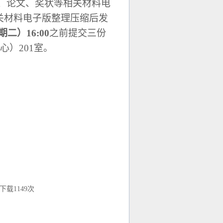
、论文、奖状等相关材料电
关材料电子版整理压缩后发
期二）
16
:00
之前提交三份
心）
201
室。
下载
1149
次