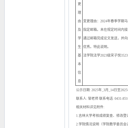
更
理
由
变更理由：2024年春季学
及
指定邮箱。未在规定时间内接
学
通过邮箱完成论文发送，并向
生
优秀。特此说明。
基
法学院法学2023级宋子悦35231
本
信
息
公示日期: 2025年_3月_14日
联系人: 邹老师 联系电话: 0431-8516
相关材料详见附件:
1.吉林大学考核成绩复查、修改登
2.学院情况说明（学院教学委员