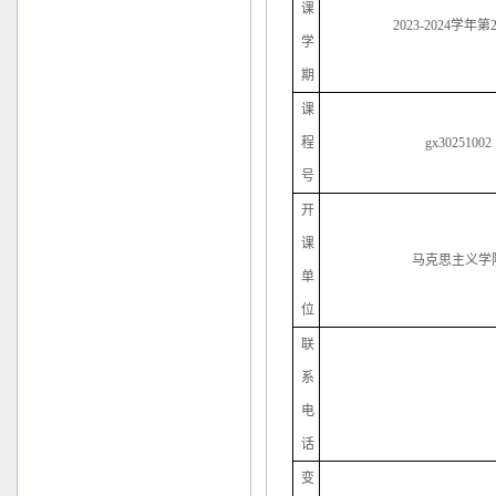
课
2023-2024学年
学
期
课
程
gx30251002
号
开
课
马克思主义学
单
位
联
系
电
话
变