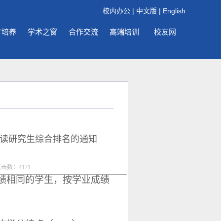
校内办公
|
中文版
|
English
才培养
学术之窗
合作交流
高端培训
校友网
攻读研究生综合排名的通知
点击数：
4171
绩相同的学生，按学业成绩