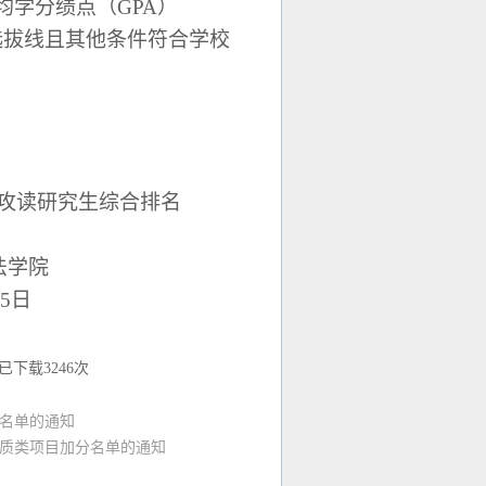
均学分绩点（
GPA
）
选拔线且其他条件符合学校
攻读研究生综合排名
法学院
5
日
已下载
3246
次
生名单的通知
素质类项目加分名单的通知