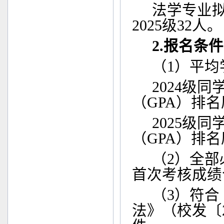
法学专业
2025
级
32
人。
2.
报名条件
（
1
）平均
2024
级同
（
GPA
）排名
2025
级同
（
GPA
）排名
（
2
）全部
首次考核成绩
（
3
）符合
法》（校发〔