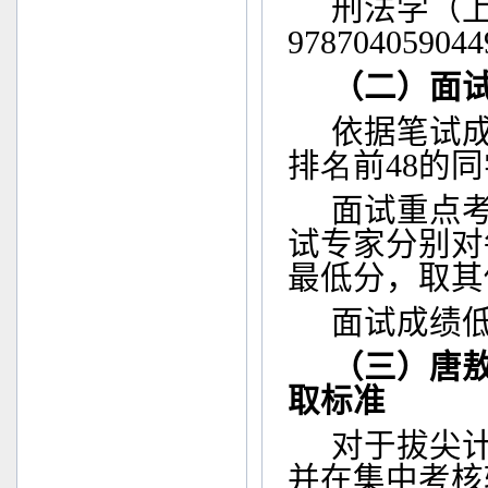
刑法学（
978704059044
（二）面
依据笔试
排
名
前
48
的同
面试重点
试专家分别对
最低分，取其
面试成绩
（三）唐
取标准
对于拔尖
并在集中考核