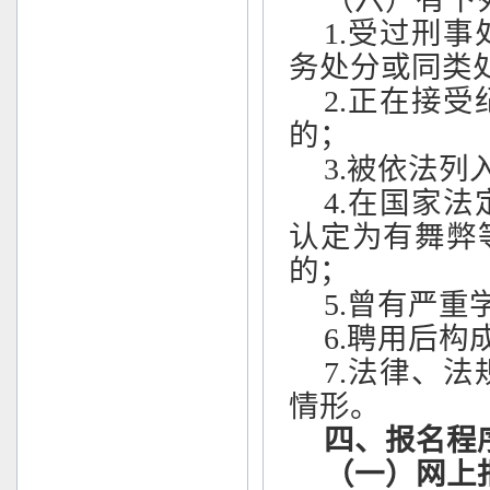
1.受过刑
务处分或同类
2.正在接
的；
3.被依法
4.在国家
认定为有舞弊
的；
5.曾有严
6.聘用后构
7.法律、
情形。
四、报名程
（一）网上