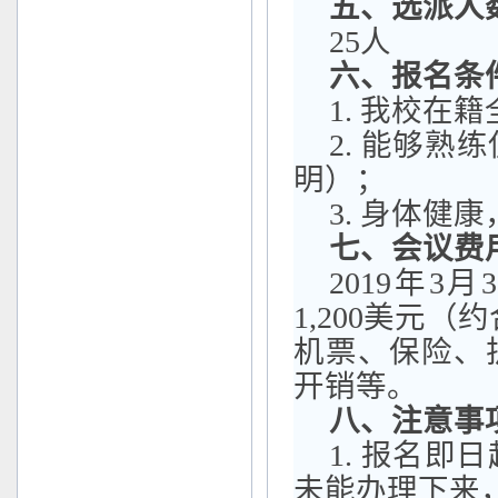
五、
选派人
25
人
六
、报名条
1.
我校在籍
2.
能够熟练
明）；
3
.
身体健康
七
、会议费
2019
年
3
月
3
1,200
美元（约
机票、保险、
开销等。
八
、注意事
1.
报名即日
未能办理下来