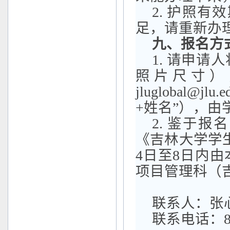
2.
护照有效
足，请重新办
九
、报名方
1.
请申请人
照片尺寸）
jluglobal@jlu.e
+
姓名
”
）
，由
2.
鉴于报名
《吉林大学学
4
日
至
8
日内
由
项目管理科（
联系人：张
联系电话：