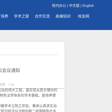
校内办公
|
中文版
|
English
才培养
学术之窗
合作交流
高端培训
校友网
坛会议通知
点击数：
1708
代化的伟大工程，是实现从西方理论的
国特色法学体系的学术基础，是培养德
。
遵循学术立院之宗旨，秉承认真求实治
“知识经济与法制创新”“中国特色社会