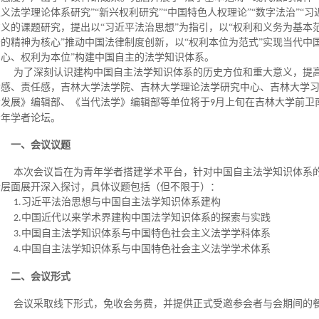
义法学理论体系研究”“新兴权利研究”“中国特色人权理论”“数字法治”“
义的课题研究，提出以“习近平法治思想”为指引，以“权利和义务为基本
的精神为核心”推动中国法律制度创新，以“权利本位为范式”实现当代中
中心、权利为本位”构建中国自主的法学知识体系。
为了深刻认识建构中国自主法学知识体系的历史方位和重大意义，提
命感、责任感，吉林大学法学院、吉林大学理论法学研究中心、吉林大学
会发展》编辑部、《当代法学》编辑部等单位将于
月上旬在吉林大学前卫
9
青年学者论坛。
一、会议议题
本次会议旨在为青年学者搭建学术平台，针对中国自主法学知识体系
个层面展开深入探讨，具体议题包括（但不限于）：
习近平法治思想与中国自主法学知识体系建构
1.
中国近代以来学术界建构中国法学知识体系的探索与实践
2.
中国自主法学知识体系与中国
特色社会主义法学学科体系
3.
中国自主法学知识体系与中国
特色社会主义法学学
术
体系
4.
二、会议形式
会议采取线下形式，免收会务费，并提供正式受邀参会者与会期间的