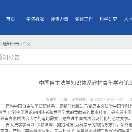
首页
学院概况
师资力量
党建工作
科学研究
人
>
通知公告
> 正文
通知公告
中国自主法学知识体系建构青年学者论
发布者：科研 发布日期：2024年08月05日 10:02 
建构中国自主法学知识体系，是新时代推进马克思主义法学中国化时
“搬运工”到中国理论的创造者和世界学术的贡献者的根本转变，是构建中
才兼备高素质法治人才的迫切需要，是推进中国式法治现代化的必然要求
吉大法学学科以
“深耕法理、拥抱科技”为科学研究的指导方针，始终
态度，产出了丰硕科研成果。先后开展了“法学基本范畴”“现代法的精神”