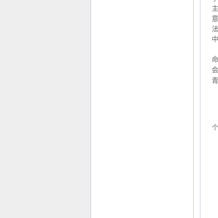
主
意
法