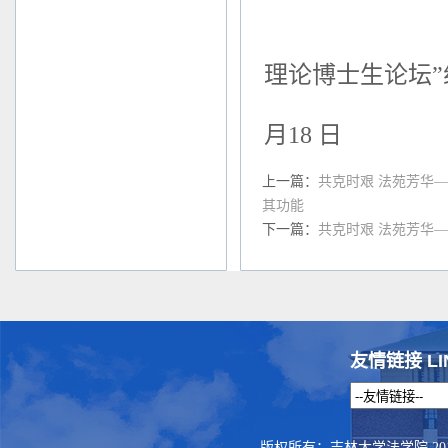
第十
理论博士生论坛”
2
月18 日
上一篇：
共克时艰 法苑芳华
其功能
下一篇：
共克时艰 法苑芳华
友情链接 LI
版权所有：吉林大学法学院 201