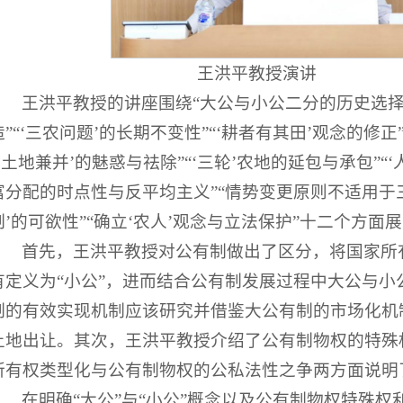
王洪平教授演讲
王洪平教授的讲座围绕“大公与小公二分的历史选择
造”“‘三农问题’的长期不变性”“‘耕者有其田’观念的修
“‘土地兼并’的魅惑与祛除”“‘三轮’农地的延包与承包”“
富分配的时点性与反平均主义”“情势变更原则不适用于三
制’的可欲性”“确立‘农人’观念与立法保护”十二个方面
首先，王洪平教授对公有制做出了区分，将国家所有
有定义为“小公”，进而结合公有制发展过程中大公与小
制的有效实现机制应该研究并借鉴大公有制的市场化机
土地出让。其次，王洪平教授介绍了公有制物权的特殊
所有权类型化与公有制物权的公私法性之争两方面说明
在明确“大公”与“小公”概念以及公有制物权特殊