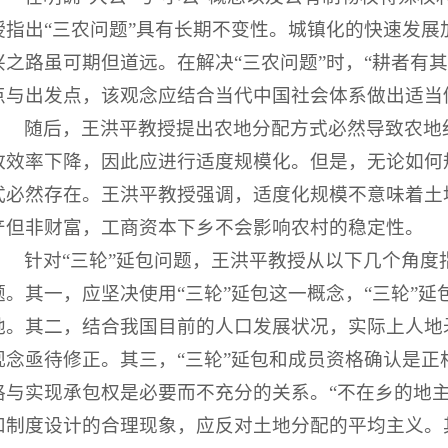
授指出“三农问题”具有长期不变性。城镇化的快速发展
兴之路虽可期但道远。在解决“三农问题”时，“耕者有
点与出发点，该观念应结合当代中国社会体系做出适当
随后，王洪平教授提出农地分配方式必然导致农地
致效率下降，因此应进行适度规模化。但是，无论如何规
式必然存在。王洪平教授强调，适度化规模不意味着土地
产但非财富，工商资本下乡不会影响农村的稳定性。
针对“三轮”延包问题，王洪平教授从以下几个角度
题。其一，应坚决使用“三轮”延包这一概念，“三轮”
地。其二，结合我国目前的人口发展状况，实际上人地矛
观念亟待修正。其三，“三轮”延包和成员资格确认是正
格与实现承包权是必要而不充分的关系。“不在乡的地主
和制度设计的合理现象，应反对土地分配的平均主义。