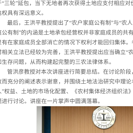
于“三轮”延包，当下无地者再次获得土地应支付相应对
包权具有深远意义。
最后，王洪平教授提出了“农户家庭公有制”与“农人
庭公有制”的内涵是土地承包经营权并非家庭成员的共
只有在家庭成员全部消亡的情况下权利才能回归集体。考
村相关立法已经较为完善，王洪平教授提出应当确立“农
和生存问题，从而构建起完整的三农法律体系。
管洪彦教授对本次讲座进行简要总结。在讨论阶段
致而充分的阐述表示谢意，并围绕土地法治研究中理论
人”权益、土地的市场化配置、《农村集体经济组织法
题进行讨论。讲座在一片掌声中圆满落幕。