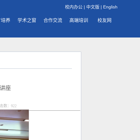
校内办公
|
中文版
|
English
才培养
学术之窗
合作交流
高端培训
校友网
讲座
点击数：
922