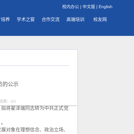
校内办公
|
中文版
|
English
才培养
学术之窗
合作交流
高端培训
校友网
员的公示
点击数：
425
，拟将
翟泽端
同志转为中共正式党
）。
发展对象在理想信念、政治立场、