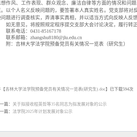
思想作风、工作表现、群众观念、廉洁自律等方面的情况和问题
正。以个人名义反映问题的，要签署本人真实姓名。党支部将对
映问题进行调查核实，弄清事实真相，并以适当方式向反映人反
如无意见，将按照规定程序提交支部大会讨论决定，履行转
联系电话：
0431-85167178
联系邮箱：
zhangshu8180@jlu.edu.cn
附：吉林大学法学院预备党员有关情况一览表（研究生）
件【
吉林大学法学院预备党员有关情况一览表(研究生).doc
】已下载
594
次
一篇：
关于拟接收程英哲等35名同志为拟发展对象的公示
一篇：
法学院2025年计划发展对象公示