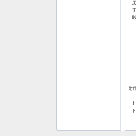
附
上
下