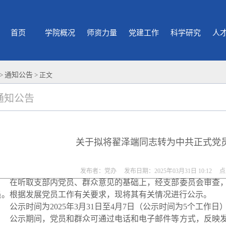
首页
学院概况
师资力量
党建工作
科学研究
人
>
通知公告
> 正文
通知公告
关于拟将翟泽端同志转为中共正式党
发布者：党办 发布日期：2025年03月31日 10:12 
在听取支部内党员、群众意见的基础上，经支部委员会审查
员。根据发展党员工作有关要求，现将其有关情况进行公示。
公示时间为
202
5
年
3
月
31
日至
4
月
7
日（公示时间为
5个工作日
公示期间，党员和群众可通过电话和电子邮件等方式，反映