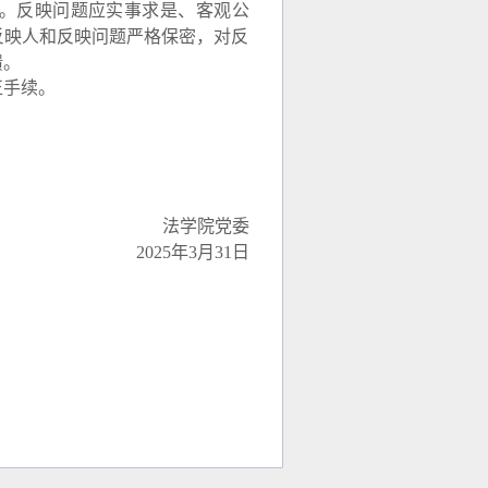
。反映问题应实事求是、客观公
反映人和反映问题严格保密，对反
馈。
正手续。
法学院党委
20
25
年
3
月
31
日