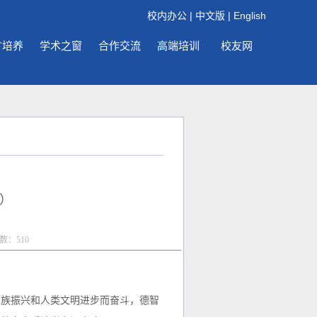
校内办公
|
中文版
|
English
才培养
学术之窗
合作交流
高端培训
校友网
版）
击数：
510
族振兴和人类文明进步而奋斗，德智