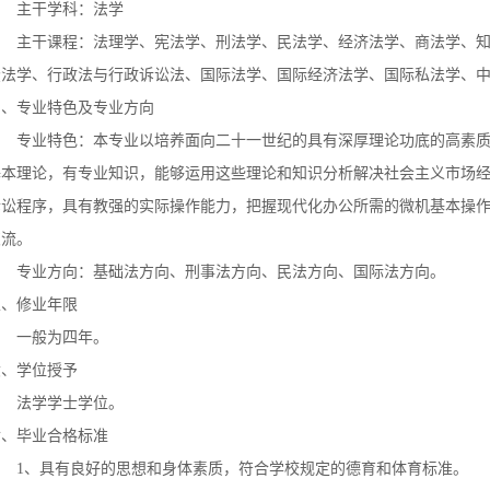
主干学科：法学
主干课程：法理学、宪法学、刑法学、民法学、经济法学、商法学、知
讼法学、行政法与行政诉讼法、国际法学、国际经济法学、国际私法学、
四、专业特色及专业方向
专业特色：本专业以培养面向二十一世纪的具有深厚理论功底的高素质
基本理论，有专业知识，能够运用这些理论和知识分析解决社会主义市场
诉讼程序，具有教强的实际操作能力，把握现代化办公所需的微机基本操
交流。
专业方向：基础法方向、刑事法方向、民法方向、国际法方向。
五、修业年限
一般为四年。
六、学位授予
法学学士学位。
七、毕业合格标准
1、具有良好的思想和身体素质，符合学校规定的德育和体育标准。