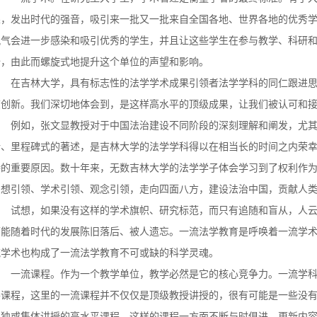
果，发出时代的强音，吸引来一批又一批来自全国各地、世界各地的优秀
风气会进一步感染和吸引优秀的学生，并且让这些学生在参与教学、科研
饴，由此而螺旋式地提升这个单位的声望和影响。
在吉林大学，具有标志性的法学学术成果引领者法学学科的同仁跟进
志创新。我们深切地体会到，是这样高水平的顶级成果，让我们被认可和
例如，张文显教授对于中国法治建设不同阶段的深刻理解和阐发，尤
论、里程碑式的著述，是吉林大学的法学学科得以在相当长的时间之内荣
持的重要原因。数十年来，无数吉林大学的法学学子体会学习到了权利作
思想引领、学术引领、观念引领，走向四面八方，建设法治中国，贡献人
试想，如果没有这样的学术旗帜、研究标范，而只有追随和盲从，人
可能随着时代的发展陈旧落后、被人遗忘。一流法学教育是呼唤着一流学
流学术也构成了一流法学教育不可或缺的科学灵魂。
一流课程。
作为一个教学单位，教学必然是它的核心竞争力。一流学
平课程，这里的一流课程并不仅仅是顶级教授讲授的，很有可能是一些没
单独或集体讲授的高水平课程，这样的课程一方面不断与时俱进，更新内