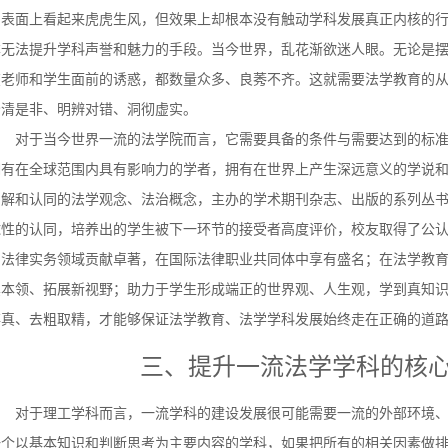
中表面上看起来虎虎生风，但效果上却根本没有触动学科发展真正内核的
本无法提升学科声誉和魅力的手段。当今世界，乱花渐欲迷人眼。无论是
在老师和学生面前的诱惑，都数量众多、良莠不齐。这就需要法学教育的
分清是非、明辨对错、洞彻虚实。
对于当今世界一流的法学院而言，它需要具备的条件与需要达到的标
拥有在全球范围内具有影响力的学者，拥有在世界上产生深远意义的学说
了解和认同的法学观念、法治概念，主办的学术期刊杂志、出版的系列丛
球性的认同，培养出的学生被下一环节的接受者高度评价，校友取得了公
的法律实务领域贡献卓著，在国际法律职业共同体中享有盛名；在法学教
真本领、拓展新视野；助力于学生形成端正的世界观、人生观，学到真知
存真、去粗取精，才能够保证法学教育、法学学科发展始终走在正确的道
三、提升一流法学学科的核
对于理工学科而言，一流学科的建设发展很可能需要一流的外部环境
一个以基本知识和判断思考为主要内容的学科，如果把所有的相关因素做