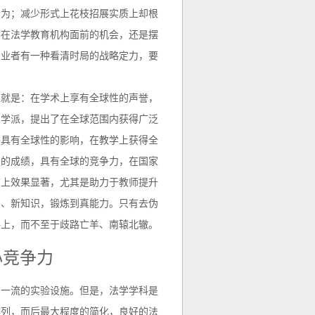
行为；减少形式上花枝招展实质上却根
摆在法学教育机构面前的机会，还是摆
从业者有一种看清时局的战略定力，要
准就是：在学术上享有全球性的声誉，
和学派，提出了在全球范围内获得广泛
书具有全球性的影响，在教学上获得全
认的成绩，具有全球的竞争力，在国家
育上效果显著，尤其是助力于教师提升
识、新知识，锻炼到真能力。只有去伪
路上，而不至于歧路亡羊、南辕北辙。
心竞争力
、一流的实验设施。但是，法学学科是
排列，而后最大程度的简化，良好的法