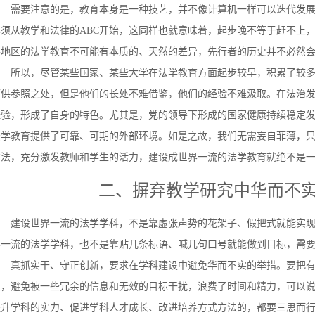
需要注意的是，教育本身是一种技艺，并不像计算机一样可以迭代发
必须从教学和法律的
ABC
开始，这同样也就意味着，起步晚不等于赶不上
各地区的法学教育不可能有本质的、天然的差异，先行者的历史并不必然
所以，尽管某些国家、某些大学在法学教育方面起步较早，积累了较
可供参照之处，但是他们的长处不难借鉴，他们的经验不难汲取。在法治
经验，形成了自身的特色。尤其是，党的领导下形成的国家健康持续稳定
法学教育提供了可靠、可期的外部环境。如是之故，我们无需妄自菲薄，
方法，充分激发教师和学生的活力，建设成世界一流的法学教育就绝不是
二、摒弃教学研究中华而不
建设世界一流的法学学科，不是靠虚张声势的花架子、假把式就能实
界一流的法学学科，也不是靠贴几条标语、喊几句口号就能做到目标，需
真抓实干、守正创新，要求在学科建设中避免华而不实的举措。要把
上，避免被一些冗余的信息和无效的目标干扰，浪费了时间和精力，可以
提升学科的实力、促进学科人才成长、改进培养方式方法的，都要三思而