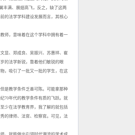
羽翼丰满、展翅高飞，反之，缺了这两
当前的法学学科建设发展而言，其核心
流教师，意味着在这个学科中拥有着一
张文显、郑成良、吴振兴、苏惠祥、崔
十岁的法学新锐，靠着他们敏锐的眼
风物，吸引了一批又一批的学生，在这
，但是教学条件乏善可陈。可能拿那种
世纪
70
年代的教学条件有质的飞跃。就
，至少在法学教育界，我了解的就包括
优秀的律师、法官、检察官。可见，法
大师，就能做出引领时代潮流的学术成