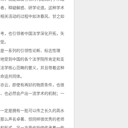
学者，释疑解惑、研学论道。这种学术
和相关活动的过程中如沐春风、甘之如
思考，也引领者中国法学深化开拓，矢
接受。
其是一系列的引领性论断、标志性理
幸地受到中国的各个法学院所肯定和支
为法学核心范畴的要义，并且带着这种
类命运共同体。
云亦云，即使有再好的物质条件，也很
术、也必然会产出一流学术的机制；一
科一定是拥有一批可以传之长久的高水
有那么声名卓著、但同样很优秀的老师
容和形式，另一方面也始终传承着一些