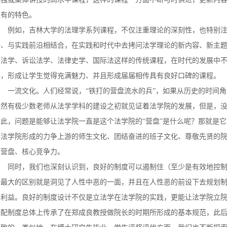
独有的特色。
例如，吉林大学的法理学系列课程，不仅注重理论的深刻性，也特别
合、与实践前沿相结合，在实践和时代中去拷问法学理论的新内容、新主
事法学、诉讼法学、法律史学、国际法这样的传统课程，在时代的发展中
展，形成让学生觉得充满魅力、并且形成届届相传具有良好口碑的课程。
一流文化。
人们经常说，“铁打的营盘流水的兵”，如果从历史的时间
虽然有极少数老师从法学学科的建设之初就见证着法学院的发展，但是，
因此，问题是能够让法学院一直是这个法学院的“营盘”是什么呢？那就是
学法学院形成的力争上游的师生文化、团结奋进的班子文化、尊敬先贤的
打营盘、核心竞争力。
同时，我们也深刻认识到，良好的制度可以遏制住（至少是有效地控
个最大的区别就是洞见了人性中恶的一面，并且在人性恶的前设下去规划
的利益。良好的制度设计不仅是立法学在法学院的实践，更能让法学院立
分配制度总体上传承了在郑成良教授做院长的时期所形成的基本规范，此