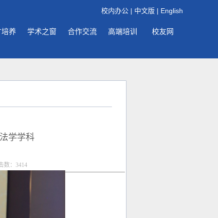
校内办公
|
中文版
|
English
才培养
学术之窗
合作交流
高端培训
校友网
法学学科
点击数：
3414