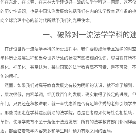
如何在东北、在长春、在吉林大学建设好一流的法学学科这一问题，这不
出的历史性课题，也是中国法治发展给包括我们在内的法学教育界准备的
走向全球治理中心的新时代所赋予我们的光荣使命。
一、破除对一流法学学科的
在建设世界一流法学学科的历史进程中，我们要形成清晰且准确的时
学学科历史发展进程和当今世界所处的状况有些模糊的认识，容易将其所
理想化、神圣化，甚至认为，某些国家的法学教育高不可攀、遥不可及，
模仿的榜样。
然而，如果我们对高等教育发展史有较为明晰的认识，就不难了解到
小，层次很低，内容单调，经历数百年的发展，确实取得了长足的进展，
育部门，只要还在积极进取，就一直忧虑着是否有足够优秀的老师引领学
践。那些试图走在学科建设前沿的法学院，总是在考虑如何与社会相接轨
和革新，使法学教育不至于落伍于法治发展；所有的法学教育部门都同样面
矛盾，都面临着教学内容繁多和学生时间精力有限之间的困局。