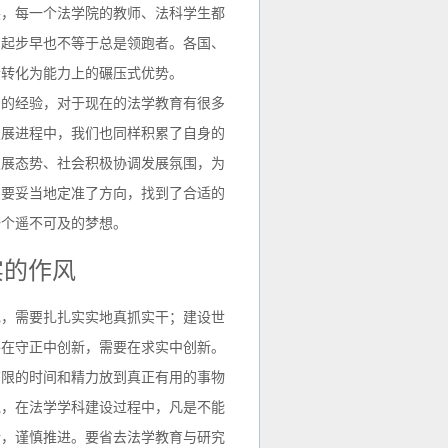
展，每一个法学院的教师、法科学生都
，起步早也不等于总是领跑者。各国、
会转化为能力上的碾压式优势。
多的经验，对于现在的法学教育有很多
发展进程中，我们也同样积累了自身的
发展态势、社会积极协调发展氛围，为
只要妥当地定准了方向，找到了合适的
一个遥不可及的梦想。
实的作风
现，需要扎扎实实地真抓实干；建设世
要在守正中创新，需要在求实中创新。
有限的时间和精力放到真正有用的事物
说，在法学学科建设过程中，凡是不能
行，谨慎推进。要省去法学教育与研究