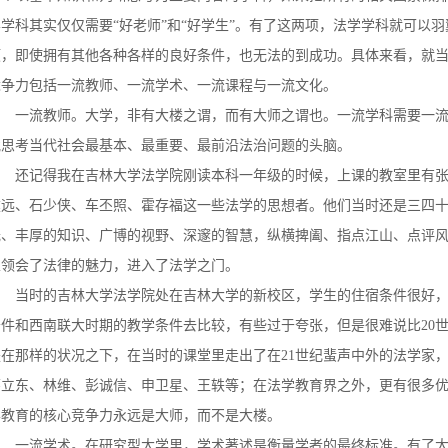
学科其实仅仅需要“好老师”和“好学生”。有了这两项，法学学科就可以
项，即使拥有其他各种各样的良好条件，也无法的到成功。具体来看，就
竞争力包括一流教师、一流学术、一流课程与一流文化。
一流教师。
大学，非有大楼之谓，而有大师之谓也。一流学科需要一
批思考当代社会最基本、最重要、最前沿法治问题的头脑。
还记得我在吉林大学法学院刚读本科一年级的时候，上课的教室里有
建远、石少侠、车丕照、霍存福这一些法学的思想者。他们当时还是三四
光、丰厚的知识、广博的视野、深邃的智慧，纵横捭阖、指点江山、点评
里领会了法律的魅力，进入了法学之门。
当时的吉林大学法学院处在吉林大学的新校区，学生的住宿条件很好
条件和西南联大时期的教学条件去比较，有些过于夸张，但是很难说比
20
是在那样的状况之下，在当时的课堂里走出了在
21
世纪蜚声中外的法学家
蔡立东、林维、彭诚信、申卫星、王轶等；在法学教育界之外，更有很多
学教育的核心竞争力永远是大师，而不是大楼。
一流学术。
在研究型大学里，学术著述是衡量学者的最终标准。有了