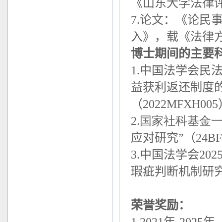
《山东大学法律
7.
论文：《论民
入》，载《法律
博士期间的主要
1.
中国法学会民
益获利返还制度
（
2022MFXH005
2.
国家社科基金
应对研究”（
24BF
3.
中国法学会
202
瑕疵判断机制研究
荣誉奖励：
1.2021
年
-2025
年