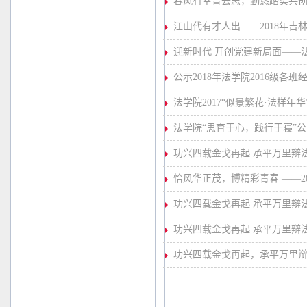
春风有幸青云志，勤恳踏实共创新
江山代有才人出——2018年吉
迎新时代 开创党建新局面——
公示2018年法学院2016级各
法学院2017“似景繁花·法样年
法学院“思育于心，践行于寝”公
功兴四载金戈再起 承平万里辩
恰风华正茂，博精彩青春 ——2
功兴四载金戈再起 承平万里辩
功兴四载金戈再起 承平万里辩
功兴四载金戈再起，承平万里