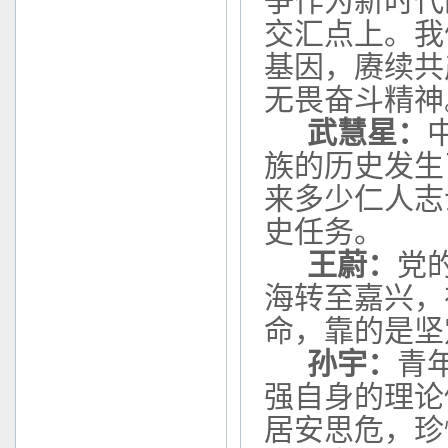
争作为新时代
交汇点上。我
基因，赓续共
无畏奋斗精神
武慧星：
族的历史发生
来多少仁人志
史任务。
王蔚：
党
海转至嘉兴，
命，靠的是坚
孙宇：
青
强自身的理论
居安思危，珍