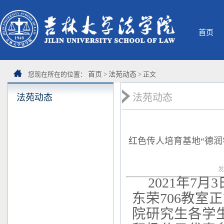
首页
您现在所在的位置：
首页
>
法苑动态
> 正文
法苑动态
法苑动态
红色传人培育基地“德
发
2021
年
7
月
3
东荣
706
教室正
院研究生各学