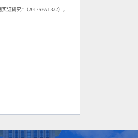
实证研究”（
2017SFAL
3
22
），