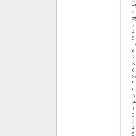
2
.
3
.
4.
5.
6.
7
K
8
S
9
C
Ar
1.
2.
3.
4.
5.