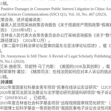
第
1
辑。
Punitive Damages in Consumer Public Interest Litigation in China: An
ocial Sciences Communications
(SSCI Q1), Vol. 10, No. 467 (2023).
政策咨询、述评或编译类：
.
最高人民法院采纳政策咨询报告《关于规避房产限购政策“假离
报告》（
2019
年
9
月）。
.
吉林省人民代表大会常务委员会办公厅采纳咨询报告《关于“数
化路径建议》（
2024
年
12
月）。
《第二届中日韩法律论坛暨第四届东北亚法律论坛综述》，载《
期。
 Dr. Anonymous Is Still There: A Revisit of Legal Scholarly Publishin
9, No.1 (2024).
艾米·施密茨、珍妮特·马丁内斯：《美国的
ODR
及其创新》，载
阿耶莱特·塞拉：《精简司法：在线法院如何应对本人诉讼的挑
第
2
辑。
主持课题
.2022
年度国家社科基金青年项目
“民事在线诉讼实证研究”（
2
2
C
.2020
年度司法部法治建设与法学理论研究部级科研项目
“电子诉
”（
2
0
SFB
3014
），已结项。
.2019
年度吉林省社会科学基金项目
“远程视频庭审规范化研究”（
中国博士后科学基金一等资助项目
“我国民事电子诉讼合法性问