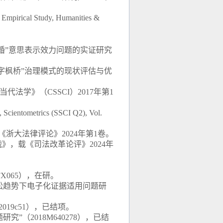
 Empirical Study,
Humanities &
婚”意思表示效力问题的实证研究
字枫桥”治理模式的现状评估与优
当代法学》（
CSSCI
）
2017
年第
1
g,
Scientometrics
(SSCI Q2), Vol.
《浙大法律评论》
2024
年第
1
卷。
战》，载《司法改革论评》
2024
年
FX
065
），在研。
讼趋势下电子化证据适用问题研
2
019
c
51
），已结项。
题研究”（
2
018
M
640278
），已结