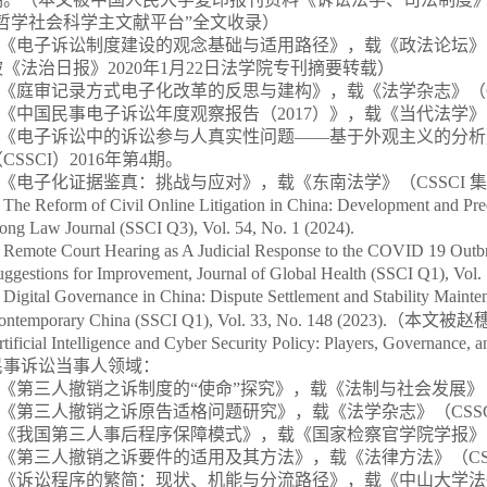
“哲学社会科学主文献平台”全文收录）
《电子诉讼制度建设的观念基础与适用路径》，载《政法论坛》
被《法治日报》
2
020
年
1
月
2
2
日法学院专刊摘要转载）
《庭审记录方式电子化改革的反思与建构》，载《法学杂志》（
《中国民事电子诉讼年度观察报告（
2017
）》，载《当代法学》
《电子诉讼中的诉讼参与人真实性问题——基于外观主义的分析
（
CSSCI
）
2016
年第
4
期。
《电子化证据鉴真：挑战与应对》，载《东南法学》（
CSSCI
集
.
The Reform of Civil Online Litigation in China
:
Development and Pre
ong Law Journal
(SSCI Q3), Vol. 54, No. 1 (2024).
.
Remote Court Hearing as A Judicial Response to the COVID 19 Outb
uggestions for Improvement,
Journal of Global Health
(SSCI Q1), Vol.
.
Digital Governance in China:
Dispute Settlement and Stability Mainten
ontemporary China
(SSCI Q1), Vol. 33, No. 148 (2023).
（本文被赵
tificial Intelligence and Cyber Security
Policy: Players, Gove
rnance, a
民事诉讼当事人领域：
《第三人撤销之诉制度的“使命”探究》，载《法制与社会发展》
《第三人撤销之诉原告适格问题研究》，载《法学杂志》（
CSS
《我国第三人事后程序保障模式》，载《国家检察官学院学报》
《第三人撤销之诉要件的适用及其方法》，载《法律方法》（
C
《诉讼程序的繁简：现状、机能与分流路径》，载《中山大学法