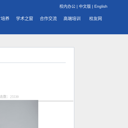
校内办公
|
中文版
|
English
才培养
学术之窗
合作交流
高端培训
校友网
点击数：
25539