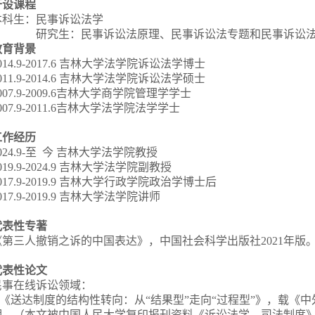
开设课程
本科生：民事诉讼法学
研究生：民事诉讼法原理、民事诉讼法专题和民事诉讼
教育背景
014.9-2017.6
吉林大学法学院诉讼法学博士
011.9-2014.6
吉林大学法学院诉讼法学硕士
007.9-2009.6
吉林大学商学院管理学学士
007.9-2011.6
吉林大学法学院法学学士
工作经历
024.9-
至 今 吉林大学法学院教授
01
9
.9-2024.9
吉林大学法学院副教授
017
.9-
2019
.9
吉林大学行政学院政治学博士后
017
.9-2
019
.9
吉林大学法学院讲师
代表性专著
《第三人撤销之诉的中国表达》，中国社会科学出版社
2
021
年版
代表性论文
民事在线诉讼领域：
《送达制度的结构性转向：从
“结果型”走向“过程型”》，载《
期。（本文被中国人民大学复印报刊资料《诉讼法学、司法制度