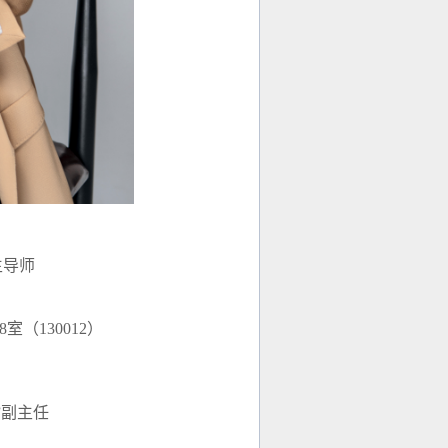
生导师
8
室（
130012
）
”副主任