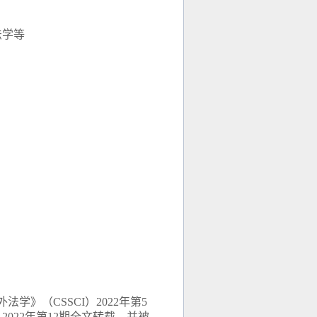
法学等
。
中外法学》（
CSSCI
）
2
022
年第
5
》
2022
年第
12
期全文转载，并被