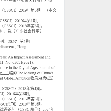
（
CSSCI
）
2
019
年第
5
期。（本文
CSSCI
）
2
019
年第
1
期。
（
CSSCI
）
2018
年第
6
期。
》，载《广东社会科学》
刊）
2023
年第
1
期。
dicaments,
Hong
reak: An Impact
Assessment and
 11, No. 03051(2021).
ance in the Digital
Age,
Journal of
穗生主编的
The Making of China
’
s
nd Global Ambition
收录为第
6
章）
（
CSSCI
）
2018
年第
4
期。
CI
）
2016
年第
6
期。
（
CSSCI
）
2015
年第
5
期。
SSCI
集刊）
2018
年第
3
期。
律评论》（
CSSCI
集刊）
2024
年