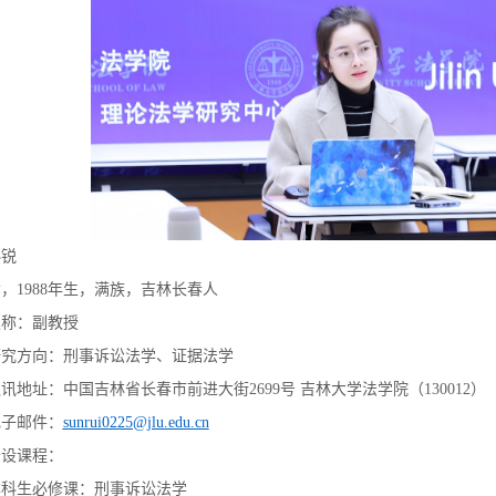
孙锐
女，
1988年生，满族，吉林长春人
职称：副教授
研究方向：刑事诉讼法学、证据法学
通讯地址：中国吉林省长春市前进大街
2699号 吉林大学法学院（130012）
电子邮件：
sunrui0225@jlu.edu.cn
开设课程：
本科生必修课：刑事诉讼法学