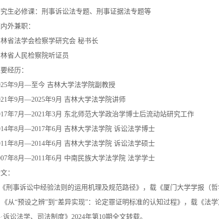
研究生必修课：刑事诉讼法专题、刑事证据法专题等
校内外兼职：
吉林省法学会检察学研究会
秘书长
吉林省人民检察院听证员
主要经历：
025年9月—至今 吉林大学法学院副教授
021
年
9月—2
025
年
9月 吉林大学法学院讲师
017年7月—2021年3月 东北师范大学政治学博士后流动站研究工作
014年8月—2017年6月 吉林大学法学院 诉讼法学博士
011年8月—2014年6月 吉林大学法学院 诉讼法学硕士
007年8月—2011年6月 中南民族大学法学院 法学学士
论文：
《刑事诉讼中经验法则的运用机理及规范路径》，载《厦门大学学报（哲
《从
“预设之辨”到“差异实现”：论定罪证明标准的认知过程》，载《法学
·诉讼法学、司法制度》2
024
年第
1
0
期全文转载。