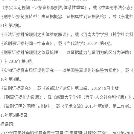
《事实认定视阈下证据资格规则的体系性重塑》，载《中国刑事法杂志
.《刑事证据制度转型：由证据概念、证据属性到证据资格》，载《东北
021年第2期。
.《非法证据排除规则之实体维度解读》，载《河南大学学报（哲学社会科学
.《论刑事证据的同一性审查》，载《当代法学》2020年第4期。
.《刑事证据排除规则之体系梳理——以证据能力与证明力的区分为进路
）》2016年第6期。
.《实物证据庭审质证规则研究——以美国鉴真规则的借鉴为视角》，载
016年第4期。
.《量刑证据研究》，载《首都法学论坛》第13辑，2016年9月出版。
0.《刑事证据能力反思》，载《新疆大学学报（哲学·人文社会科学版）》20
1.《量刑证明的困境与出路》，载《学术交流》2015年第8期，第二作
015年第5期摘录。
承担课题：
. 2022年国家社会科学基金青年项目“刑事证明‘过程论’研究”，
2
022
年
-
202