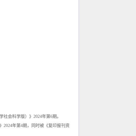
学社会科学版）》
2
024
年第
6期。
》2
024
年第
4期，同时被《复印报刊资