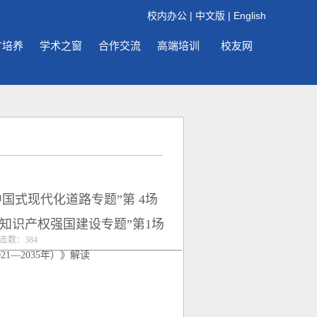
校内办公
|
中文版
|
English
才培养
学术之窗
合作交流
高端培训
校友网
国式现代化道路专题”第 4场
“知识产权强国建设专题”第1场
点击数：
384
—2035年）》解读