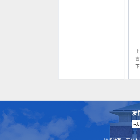
上
吉
下
友