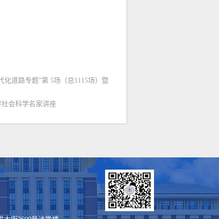
道路专题”第 5场（总1115场）暨
学社会科学名家讲座