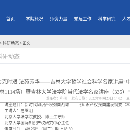
首页
学院概况
师资力量
党建工作
科学研究
人
>
科研动态
> 正文
科研动态
共克时艰 法苑芳华——吉林大学哲学社会科学名家讲座“中
总1114场）暨吉林大学法学院当代法学名家讲座（335）
发布者：科研 发布日期：2022年04月23日 14:02 
讲座题目：新时代知识产权强国战略——《知识产权强国建设纲要（2021
主讲人：易继明
北京大学法学院教授、博士生导师
北京大学国际知识产权研究中心主任
讲座时间：4月26日（周二）晚上18:30