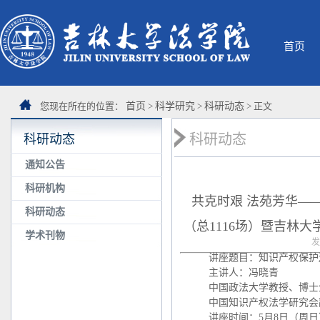
首页
您现在所在的位置：
首页
>
科学研究
>
科研动态
> 正文
科研动态
科研动态
通知公告
科研机构
共克时艰 法苑芳华—
科研动态
（总1116场）暨吉林大
学术刊物
发
讲座题目：知识产权保护
主讲人：冯晓青
中国政法大学教授、博士
中国知识产权法学研究会
讲座时间：5月8日（周日）