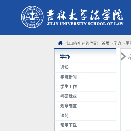
您现在所在的位置：
首页
>
学办
>
常
学办
通知
学院新闻
学生工作
考研就业
规章制度
法苑
常用下载