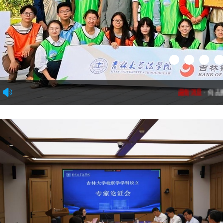
1
2
3
4
最新消息
·
何志鹏教