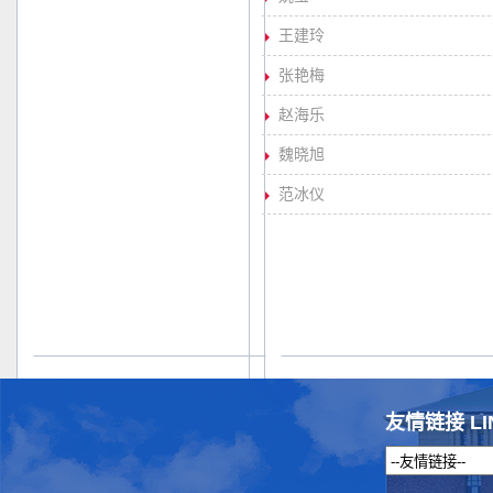
王建玲
张艳梅
赵海乐
魏晓旭
范冰仪
友情链接 LI