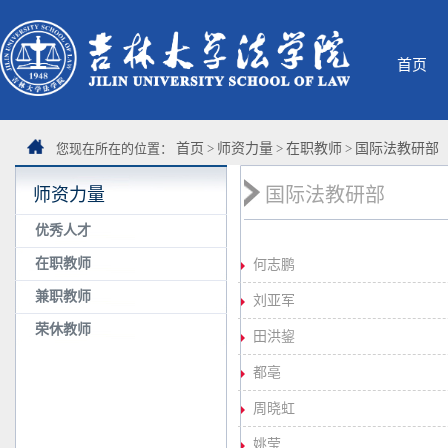
首页
您现在所在的位置：
首页
>
师资力量
>
在职教师
>
国际法教研部
国际法教研部
师资力量
优秀人才
在职教师
何志鹏
兼职教师
刘亚军
荣休教师
田洪鋆
都亳
周晓虹
姚莹